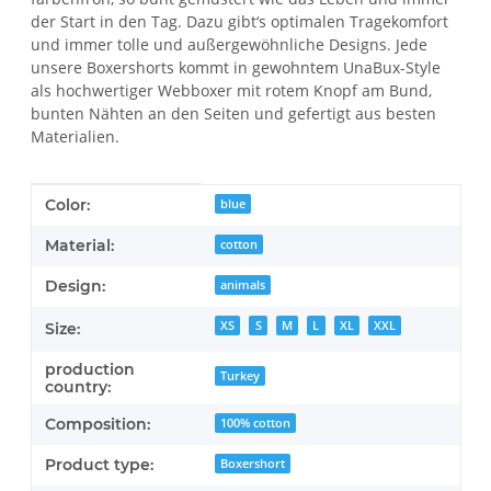
der Start in den Tag. Dazu gibt‘s optimalen Tragekomfort
und immer tolle und außergewöhnliche Designs. Jede
unsere Boxershorts kommt in gewohntem UnaBux-Style
als hochwertiger Webboxer mit rotem Knopf am Bund,
bunten Nähten an den Seiten und gefertigt aus besten
Materialien.
Item information
Value
Color:
blue
Material:
cotton
Design:
animals
XS
S
M
L
XL
XXL
Size:
production
Turkey
country:
Composition:
100% cotton
Product type:
Boxershort