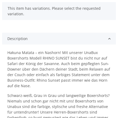
x
This item has variations. Please select the requested
variation.
Description
Hakuna Matata – ein Nashorn! Mit unserer UnaBux
Boxershorts Modell RHINO SUNSET bist du nicht nur auf
Safari der König der Savanne. Auch beim gepflegten Sun-
Downer über den Dächern deiner Stadt, beim Relaxen auf
der Couch oder einfach als farbiges Statement unter dem
Business-Outfit: Rhino Sunset passt immer wie das Horn
auf die Nase.
Schwarz-weiß, Grau in Grau und langweilige Boxershorts?
Niemals und schon gar nicht mit uns! Boxershorts von
Unabux sind die farbige, stylische und freshe Alternative
für untendrunter! Unsere Herren-Boxershorts sind
farbenfroh, so bunt gemustert wie das Leben und immer