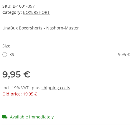
SKU:
B-1001-097
Category:
BOXERSHORT
UnaBux Boxershorts - Nashorn-Muster
Size
XS
9,95 €
9,95 €
incl. 19% VAT , plus
shipping costs
Old price: 19,95 €
Available immediately