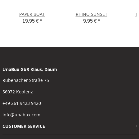
PAPER BOAT
RHINO SUNSET
H
19,95 €
*
9,95 €
*
UnaBux GbR Klaus, Daum
Rübenacher Straße 75
56072 Koblenz
+49 261 9423 9420
info@unabux.com
CUSTOMER SERVICE