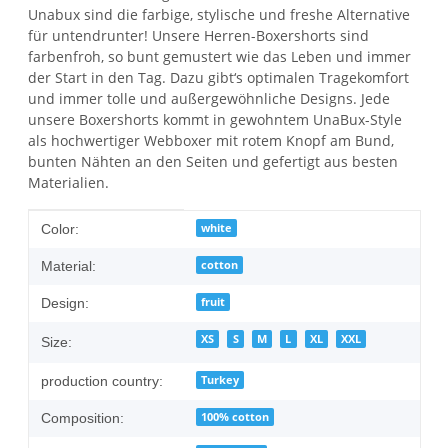
Unabux sind die farbige, stylische und freshe Alternative
für untendrunter! Unsere Herren-Boxershorts sind
farbenfroh, so bunt gemustert wie das Leben und immer
der Start in den Tag. Dazu gibt‘s optimalen Tragekomfort
und immer tolle und außergewöhnliche Designs. Jede
unsere Boxershorts kommt in gewohntem UnaBux-Style
als hochwertiger Webboxer mit rotem Knopf am Bund,
bunten Nähten an den Seiten und gefertigt aus besten
Materialien.
Item information
Value
white
Color:
cotton
Material:
fruit
Design:
XS
S
M
L
XL
XXL
Size:
Turkey
production country:
100% cotton
Composition: