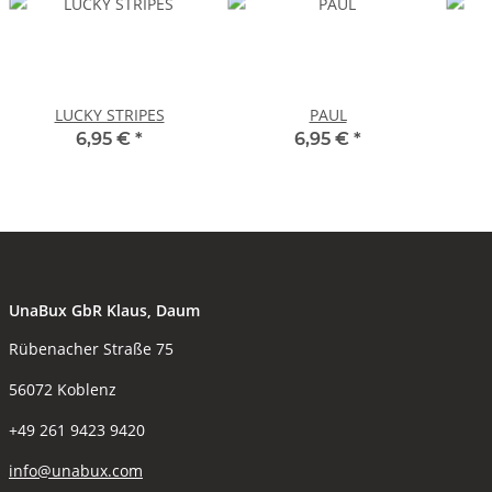
LUCKY STRIPES
PAUL
6,95 €
*
6,95 €
*
UnaBux GbR Klaus, Daum
Rübenacher Straße 75
56072 Koblenz
+49 261 9423 9420
info@unabux.com