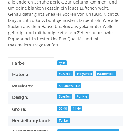
alle anderen Schuhe perfekt zur Geltung kommen. Und
um deine blanken Fesseln ein laues Lüftchen weht.
Genau dafür gibt’s Sneaker Socken von UnaBux. Nicht zu
lang, nicht zu kurz, bunt gemustert, farbenfroh. Wie alle
Socken aus dem Hause UnaBux aus gekämmter Wolle
gefertigt und mit handgeketteltem Zehensaum sowie
Piquebund. In bester UnaBux Qualität und mit
maximalem Tragekomfort!
Produkteigenschaft
Wert
Farbe:
gelb
Elasthan
Polyamid
Baumwolle
Material:
Passform:
Sneakersocke
Streifen
Punkte
Design:
36-40
41-46
Größe:
Herstellungsland:
Türkei