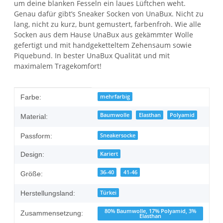
um deine blanken Fesseln ein laues Lüftchen weht.
Genau dafür gibt’s Sneaker Socken von UnaBux. Nicht zu
lang, nicht zu kurz, bunt gemustert, farbenfroh. Wie alle
Socken aus dem Hause UnaBux aus gekämmter Wolle
gefertigt und mit handgeketteltem Zehensaum sowie
Piquebund. In bester UnaBux Qualität und mit
maximalem Tragekomfort!
Produkteigenschaft
Wert
mehrfarbig
Farbe:
Baumwolle
Elasthan
Polyamid
Material:
Sneakersocke
Passform:
Kariert
Design:
36-40
41-46
Größe:
Türkei
Herstellungsland:
80% Baumwolle, 17% Polyamid, 3%
Zusammensetzung:
Elasthan