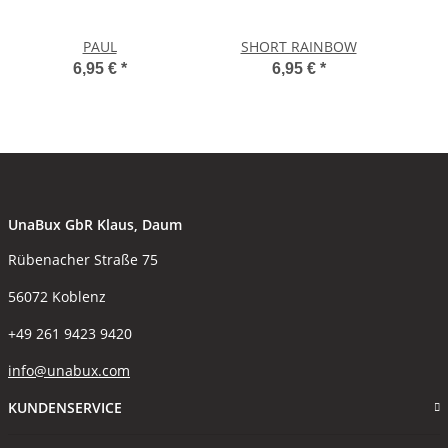
PAUL
SHORT RAINBOW
6,95 €
*
6,95 €
*
UnaBux GbR Klaus, Daum
Rübenacher Straße 75
56072 Koblenz
+49 261 9423 9420
info@unabux.com
KUNDENSERVICE