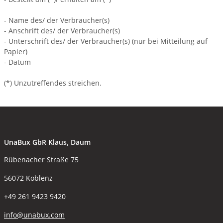
- Name des/ der Verbraucher(s)
- Anschrift des/ der Verbraucher(s)
- Unterschrift des/ der Verbraucher(s) (nur bei Mitteilung auf
Papier)
- Datum
(*) Unzutreffendes streichen.
UnaBux GbR Klaus, Daum
Rübenacher Straße 75
56072 Koblenz
+49 261 9423 9420
info@unabux.com