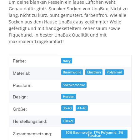
um deine blanken Fesseln ein laues Lüftchen weht.
Genau dafür gibt’s Sneaker Socken von UnaBux. Nicht zu
lang, nicht zu kurz, bunt gemustert, farbenfroh. Wie alle
Socken aus dem Hause UnaBux aus gekämmter Wolle
gefertigt und mit handgeketteltem Zehensaum sowie
Piquebund. In bester UnaBux Qualität und mit
maximalem Tragekomfort!
Produkteigenschaft
Wert
navy
Farbe:
Baumwolle
Elasthan
Polyamid
Material:
Sneakersocke
Passform:
Herzen
Design:
36-40
41-46
Größe:
Türkei
Herstellungsland:
80% Baumwolle, 17% Polyamid, 3%
Zusammensetzung:
Elasthan