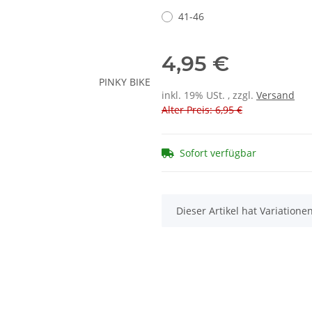
41-46
4,95 €
inkl. 19% USt. , zzgl.
Versand
Alter Preis: 6,95 €
Sofort verfügbar
x
Dieser Artikel hat Variatione