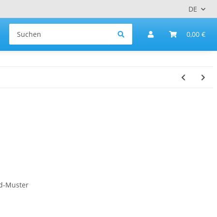
DE
0,00 €
d-Muster