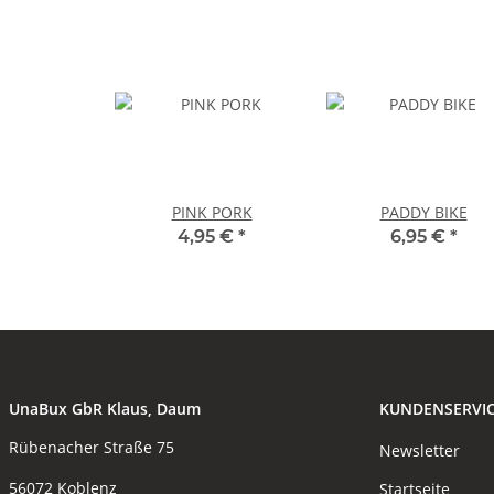
PINK PORK
PADDY BIKE
4,95 €
*
6,95 €
*
UnaBux GbR Klaus, Daum
KUNDENSERVI
Rübenacher Straße 75
Newsletter
56072 Koblenz
Startseite