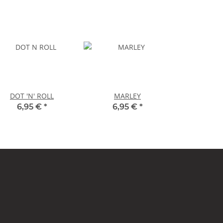
DOT 'N' ROLL
MARLEY
6,95 €
*
6,95 €
*