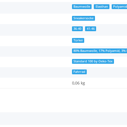
Baumwolle
Elasthan
Polyami
Sneakersocke
36-40
41-46
Türkei
80% Baumwolle, 17% Polyamid, 3% 
Standard 100 by Oeko-Tex
Fahrrad
0,06 kg