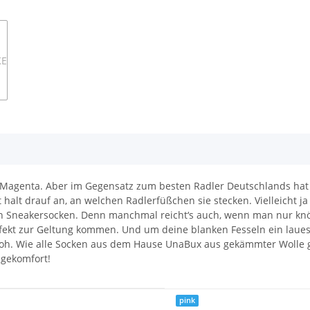
in Magenta. Aber im Gegensatz zum besten Radler Deutschlands ha
halt drauf an, an welchen Radlerfüßchen sie stecken. Vielleicht j
 Sneakersocken. Denn manchmal reicht‘s auch, wenn man nur knöch
ekt zur Geltung kommen. Und um deine blanken Fesseln ein laues
nfroh. Wie alle Socken aus dem Hause UnaBux aus gekämmter Wolle
agekomfort!
pink