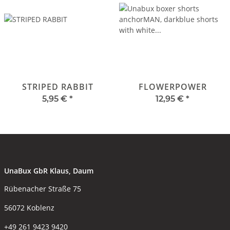
STRIPED RABBIT
FLOWERPOWER
5,95 €
*
12,95 €
*
UnaBux GbR Klaus, Daum
Rübenacher Straße 75
56072 Koblenz
+49 261 9423 9420