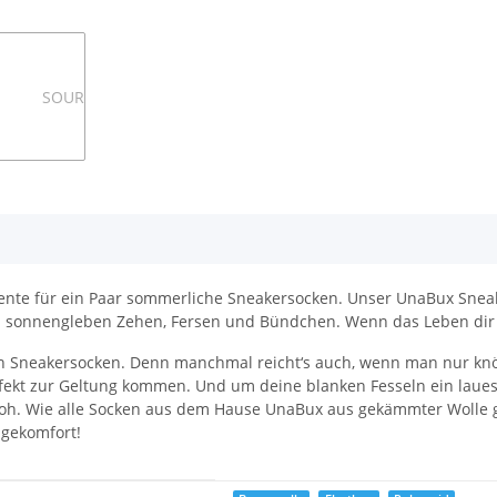
ente für ein Paar sommerliche Sneakersocken. Unser UnaBux Sneak
 sonnengleben Zehen, Fersen und Bündchen. Wenn das Leben dir Z
 Sneakersocken. Denn manchmal reicht‘s auch, wenn man nur knöch
ekt zur Geltung kommen. Und um deine blanken Fesseln ein laues
nfroh. Wie alle Socken aus dem Hause UnaBux aus gekämmter Wolle
agekomfort!