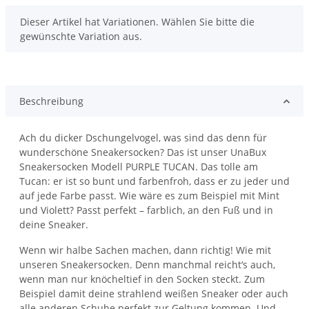
x
Dieser Artikel hat Variationen. Wählen Sie bitte die
gewünschte Variation aus.
Beschreibung
Ach du dicker Dschungelvogel, was sind das denn für
wunderschöne Sneakersocken? Das ist unser UnaBux
Sneakersocken Modell PURPLE TUCAN. Das tolle am
Tucan: er ist so bunt und farbenfroh, dass er zu jeder und
auf jede Farbe passt. Wie wäre es zum Beispiel mit Mint
und Violett? Passt perfekt – farblich, an den Fuß und in
deine Sneaker.
Wenn wir halbe Sachen machen, dann richtig! Wie mit
unseren Sneakersocken. Denn manchmal reicht‘s auch,
wenn man nur knöcheltief in den Socken steckt. Zum
Beispiel damit deine strahlend weißen Sneaker oder auch
alle anderen Schuhe perfekt zur Geltung kommen. Und