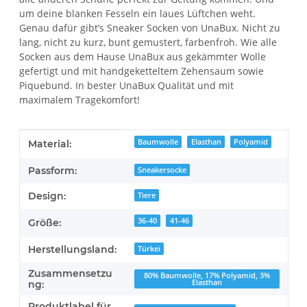
um deine blanken Fesseln ein laues Lüftchen weht.
Genau dafür gibt’s Sneaker Socken von UnaBux. Nicht zu
lang, nicht zu kurz, bunt gemustert, farbenfroh. Wie alle
Socken aus dem Hause UnaBux aus gekämmter Wolle
gefertigt und mit handgeketteltem Zehensaum sowie
Piquebund. In bester UnaBux Qualität und mit
maximalem Tragekomfort!
Produkteigenschaft
Wert
Baumwolle
Elasthan
Polyamid
Material:
Passform:
Sneakersocke
Design:
Tiere
36-40
41-46
Größe:
Herstellungsland:
Türkei
Zusammensetzu
80% Baumwolle, 17% Polyamid, 3%
Elasthan
ng:
Produktlabel für