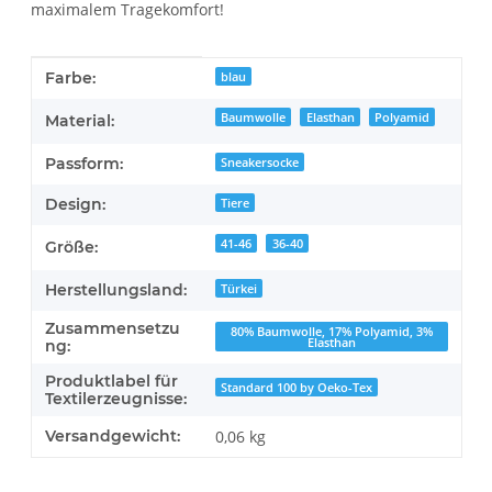
maximalem Tragekomfort!
Produkteigenschaft
Wert
Farbe:
blau
Baumwolle
Elasthan
Polyamid
Material:
Passform:
Sneakersocke
Design:
Tiere
41-46
36-40
Größe:
Herstellungsland:
Türkei
Zusammensetzu
80% Baumwolle, 17% Polyamid, 3%
Elasthan
ng:
Produktlabel für
Standard 100 by Oeko-Tex
Textilerzeugnisse:
Versandgewicht:
0,06 kg