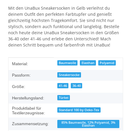
Mit den UnaBux Sneakersocken in Gelb verleihst du
deinem Outfit den perfekten Farbtupfer und genießt
gleichzeitig höchsten Tragekomfort. Sie sind nicht nur
stylisch, sondern auch funktional und langlebig. Bestelle
noch heute deine UnaBux Sneakersocken in den Größen
36-40 oder 41-46 und erlebe den Unterschied! Mach
deinen Schritt bequem und farbenfroh mit UnaBux!
Produkteigenschaft
Wert
Baumwolle
Elasthan
Polyamid
Material:
Sneakersocke
Passform:
41-46
36-40
Größe:
Türkei
Herstellungsland:
Produktlabel für
Standard 100 by Oeko-Tex
Textilerzeugnisse:
85% Baumwolle, 12% Polyamid, 3%
Zusammensetzung:
Elasthan