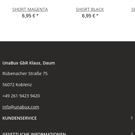
SHORT MAGENTA
SHORT BLACK
S
6,95 €
*
6,95 €
*
UnaBux GbR Klaus, Daum
Rübenacher Straße 75
56072 Koblenz
+49 261 9423 9420
info@unabux.com
KUNDENSERVICE
GESETZLICHE INFORMATIONEN