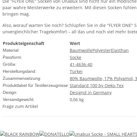
Die "FLYER ONE" Socken von UnaBux sind nicht nur ein modisches
paar wahre Meisterwerke zu erweitern. Mit diesen Socken fühlen 
bringen mag.
Also, worauf warten Sie noch? Schlüpfen Sie in die "FLYER ONE" 
unvergleichlicher Tragekomfort – all das und noch viel mehr biete
Produkteigenschaft
Wert
Baumwolle
Polyester
Elasthan
Material:
Socke
Passform:
41-46
36-40
Größe:
Türkei
Herstellungsland:
80% Baumwolle, 17% Polyamid, 
Zusammensetzung:
Standard 100 by Oeko-Tex
Produktlabel für Textilerzeugnisse:
Designd in Germany
Design:
0,06 kg
Versandgewicht:
Frage zum Artikel