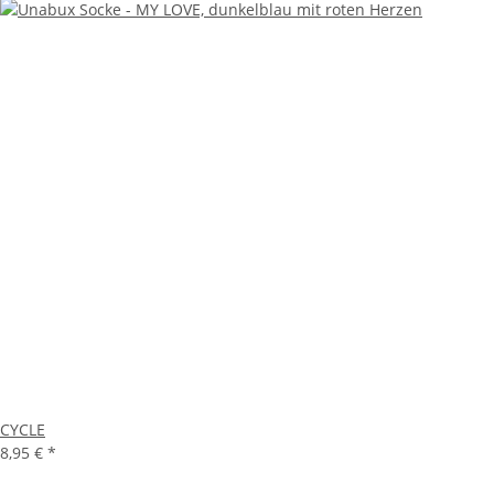
CYCLE
8,95 €
*