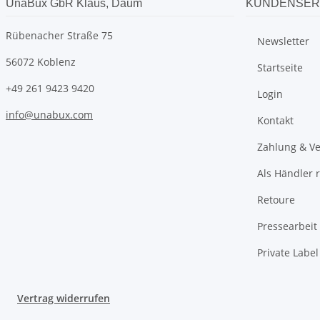
UnaBux GbR Klaus, Daum
KUNDENSER
Rübenacher Straße 75
Newsletter
56072 Koblenz
Startseite
+49 261 9423 9420
Login
info@unabux.com
Kontakt
Zahlung & V
Als Händler r
Retoure
Pressearbeit
Private Labe
Vertrag widerrufen