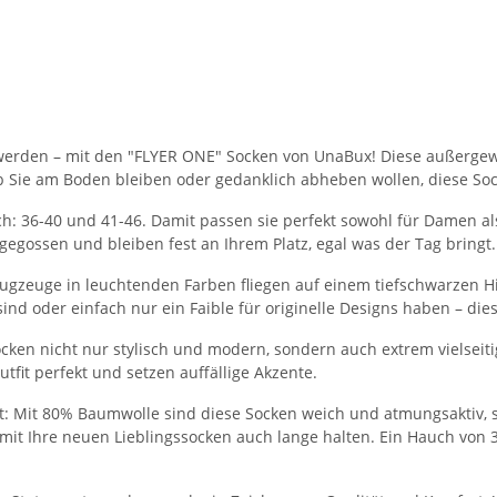
werden – mit den "FLYER ONE" Socken von UnaBux! Diese außergewöh
b Sie am Boden bleiben oder gedanklich abheben wollen, diese Soc
ich: 36-40 und 41-46. Damit passen sie perfekt sowohl für Damen 
egossen und bleiben fest an Ihrem Platz, egal was der Tag bringt.
gzeuge in leuchtenden Farben fliegen auf einem tiefschwarzen Hin
 sind oder einfach nur ein Faible für originelle Designs haben – di
n nicht nur stylisch und modern, sondern auch extrem vielseitig.
fit perfekt und setzen auffällige Akzente.
 Mit 80% Baumwolle sind diese Socken weich und atmungsaktiv, so
it Ihre neuen Lieblingssocken auch lange halten. Ein Hauch von 3% 