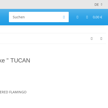
DE
0,00 €
cke " TUCAN
DERED FLAMINGO