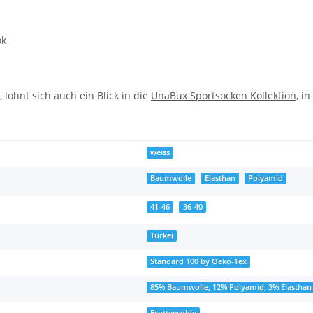
ok
lohnt sich auch ein Blick in die
UnaBux Sportsocken Kollektion
, i
weiss
Baumwolle
Elasthan
Polyamid
41-46
36-40
Türkei
Standard 100 by Oeko-Tex
85% Baumwolle, 12% Polyamid, 3% Elasthan