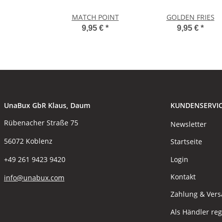
MATCH POINT
GOLDEN FRIES
9,95 €
*
9,95 €
*
UnaBux GbR Klaus, Daum
KUNDENSERVI
Rübenacher Straße 75
Newsletter
56072 Koblenz
Startseite
Login
+49 261 9423 9420
Kontakt
info@unabux.com
Zahlung & Ver
Als Händler reg