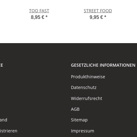
TOO FAST
STREET FOOD
8,95 €
*
9,95 €
*
CE
GESETZLICHE INFORMATIONEN
Produkthinweise
Datenschutz
Widerrufsrecht
AGB
sand
Sitemap
istrieren
Impressum