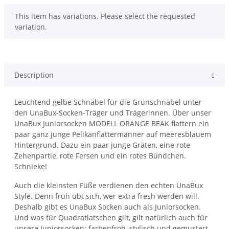
x
This item has variations. Please select the requested
variation.
Description
Leuchtend gelbe Schnäbel für die Grünschnäbel unter
den UnaBux-Socken-Träger und Trägerinnen. Über unser
UnaBux Juniorsocken MODELL ORANGE BEAK flattern ein
paar ganz junge Pelikanflattermänner auf meeresblauem
Hintergrund. Dazu ein paar junge Gräten, eine rote
Zehenpartie, rote Fersen und ein rotes Bündchen.
Schnieke!
Auch die kleinsten Füße verdienen den echten UnaBux
Style. Denn früh übt sich, wer extra fresh werden will.
Deshalb gibt es UnaBux Socken auch als Juniorsocken.
Und was für Quadratlatschen gilt, gilt natürlich auch für
unsere Juniorsocken: farbenfroh, stylisch und gemustert