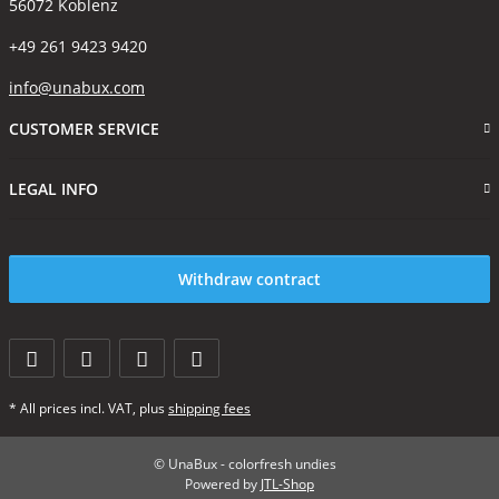
56072 Koblenz
+49 261 9423 9420
info@unabux.com
CUSTOMER SERVICE
LEGAL INFO
Withdraw contract
* All prices incl. VAT, plus
shipping fees
© UnaBux - colorfresh undies
Powered by
JTL-Shop