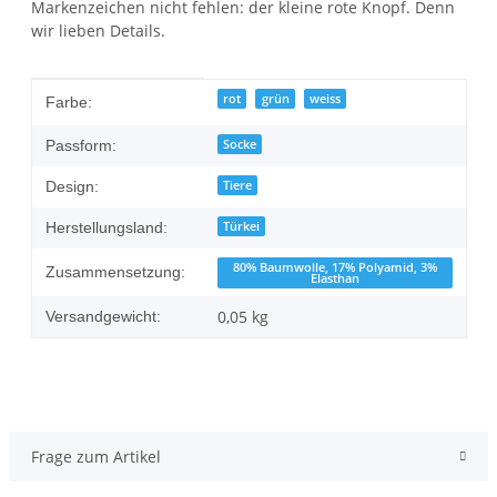
Markenzeichen nicht fehlen: der kleine rote Knopf. Denn
wir lieben Details.
Produkteigenschaft
Wert
rot
grün
weiss
Farbe:
Socke
Passform:
Tiere
Design:
Türkei
Herstellungsland:
80% Baumwolle, 17% Polyamid, 3%
Zusammensetzung:
Elasthan
0,05 kg
Versandgewicht:
Frage zum Artikel