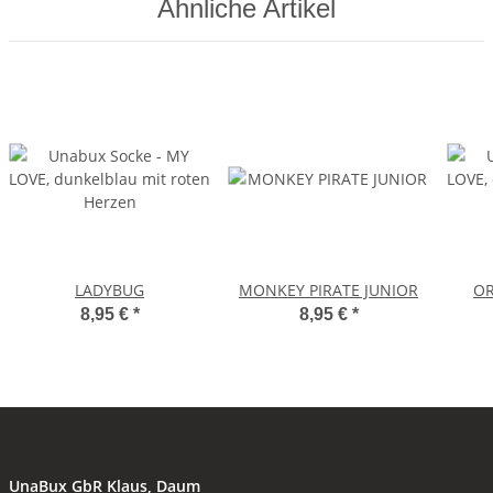
Ähnliche Artikel
LADYBUG
MONKEY PIRATE JUNIOR
OR
8,95 €
*
8,95 €
*
UnaBux GbR Klaus, Daum