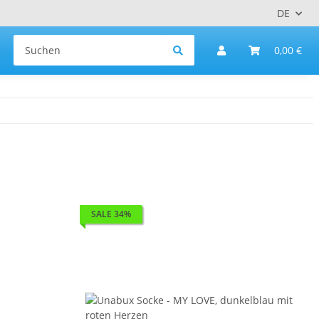
DE
0,00 €
SALE 34%