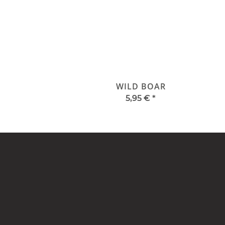
WILD BOAR
5,95 €
*