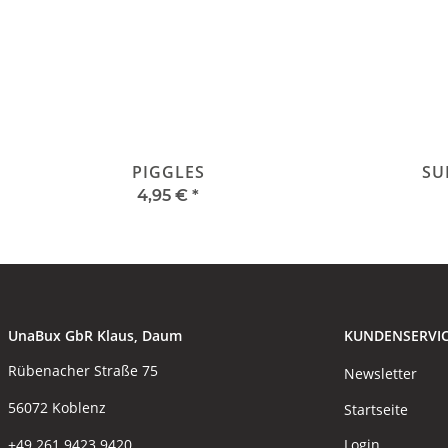
PIGGLES
SU
4,95 €
*
UnaBux GbR Klaus, Daum
KUNDENSERVI
Rübenacher Straße 75
Newsletter
56072 Koblenz
Startseite
Login
+49 261 9423 9420