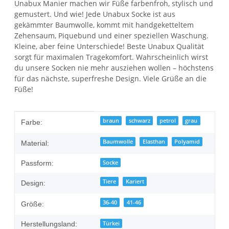
Unabux Manier machen wir Füße farbenfroh, stylisch und
gemustert. Und wie! Jede Unabux Socke ist aus
gekämmter Baumwolle, kommt mit handgeketteltem
Zehensaum, Piquebund und einer speziellen Waschung.
Kleine, aber feine Unterschiede! Beste Unabux Qualität
sorgt für maximalen Tragekomfort. Wahrscheinlich wirst
du unsere Socken nie mehr ausziehen wollen – höchstens
für das nächste, superfreshe Design. Viele Grüße an die
Füße!
Produkteigenschaft
Wert
braun
schwarz
petrol
grau
Farbe:
Baumwolle
Elasthan
Polyamid
Material:
Socke
Passform:
Tiere
Kariert
Design:
36-40
41-46
Größe:
Türkei
Herstellungsland: