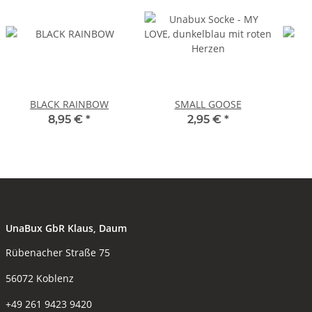
BLACK RAINBOW
SMALL GOOSE
8,95 €
*
2,95 €
*
UnaBux GbR Klaus, Daum
Rübenacher Straße 75
56072 Koblenz
+49 261 9423 9420