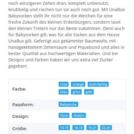
noch winzigeren Zehen dran, komplett unbenutzt,
knubbelig und riechen tun sie auch noch gut. Mit UnaBux
Babysocken stellt ihr nicht nur die Weichen für eine
freshe Zukunft des kleinen Erdenbürgers, sondern lasst
den kleinen Tretern nur das Beste zukommen. Denn auch
für Babysocken gilt, was für alle Socken aus dem Hause
UnaBux gilt. Gefertigt aus gekämmter Baumwolle, mit
handgeketteltem Zehensaum und Piquebund und alles in
bester Qualität aus hochwertigen Materialien. Und bei
Designs und Farben haben wir uns extra viel Zucker
gegeben!
Produkteigenschaft
Wert
rosa
orange
mehrfarbig
Farbe:
blau
grün
gelb
Passform:
Babysocke
Tiere
Ostern
Design:
13-15
16-18
19-21
22-24
Größe: