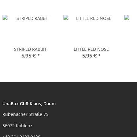
STRIPED RABBIT
LITTLE RED NOSE
5,95 €
*
5,95 €
*
UnaBux GbR Klaus, Daum
Rübenacher Straße 75
56072 Koblenz
+49 261 9423 9420