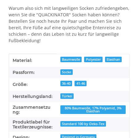
Warum also sich mit langweiligen Socken zufriedengeben,
wenn Sie die "QUACKINATOR" Socken haben können?
Bestellen Sie noch heute Ihr Paar und machen Sie sich
bereit, Ihre Füße auf eine quietschgelbe Entenreise zu
schicken – denn das Leben ist zu kurz für langweilige
Fußbekleidung!
Produkteigenschaft
Wert
Baumwolle
Polyester
Elasthan
Material:
Passform:
Socke
36-40
41-46
Größe:
Herstellungsland:
Türkei
Zusammensetzu
80% Baumwolle, 17% Polyamid, 3%
Elasthan
ng:
Produktlabel für
Standard 100 by Oeko-Tex
Textilerzeugnisse:
Design:
Designd in Germany