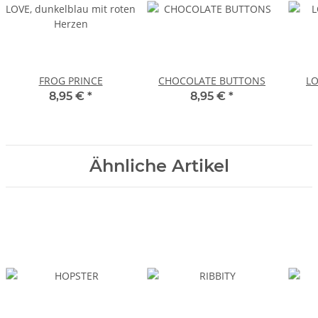
FROG PRINCE
CHOCOLATE BUTTONS
LO
8,95 €
*
8,95 €
*
Ähnliche Artikel