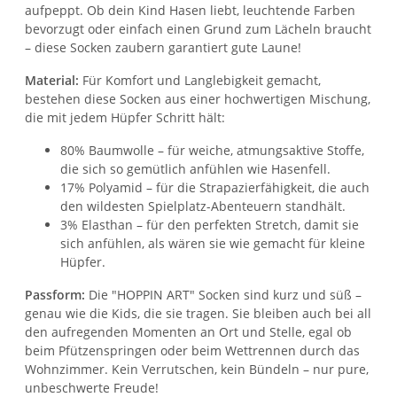
aufpeppt. Ob dein Kind Hasen liebt, leuchtende Farben
bevorzugt oder einfach einen Grund zum Lächeln braucht
– diese Socken zaubern garantiert gute Laune!
Material:
Für Komfort und Langlebigkeit gemacht,
bestehen diese Socken aus einer hochwertigen Mischung,
die mit jedem Hüpfer Schritt hält:
80% Baumwolle – für weiche, atmungsaktive Stoffe,
die sich so gemütlich anfühlen wie Hasenfell.
17% Polyamid – für die Strapazierfähigkeit, die auch
den wildesten Spielplatz-Abenteuern standhält.
3% Elasthan – für den perfekten Stretch, damit sie
sich anfühlen, als wären sie wie gemacht für kleine
Hüpfer.
Passform:
Die "HOPPIN ART" Socken sind kurz und süß –
genau wie die Kids, die sie tragen. Sie bleiben auch bei all
den aufregenden Momenten an Ort und Stelle, egal ob
beim Pfützenspringen oder beim Wettrennen durch das
Wohnzimmer. Kein Verrutschen, kein Bündeln – nur pure,
unbeschwerte Freude!