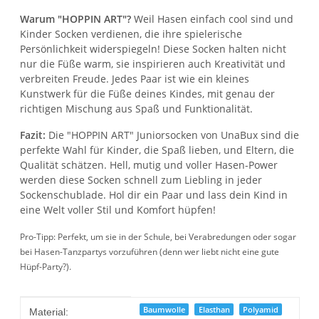
Warum "HOPPIN ART"?
Weil Hasen einfach cool sind und
Kinder Socken verdienen, die ihre spielerische
Persönlichkeit widerspiegeln! Diese Socken halten nicht
nur die Füße warm, sie inspirieren auch Kreativität und
verbreiten Freude. Jedes Paar ist wie ein kleines
Kunstwerk für die Füße deines Kindes, mit genau der
richtigen Mischung aus Spaß und Funktionalität.
Fazit:
Die "HOPPIN ART" Juniorsocken von UnaBux sind die
perfekte Wahl für Kinder, die Spaß lieben, und Eltern, die
Qualität schätzen. Hell, mutig und voller Hasen-Power
werden diese Socken schnell zum Liebling in jeder
Sockenschublade. Hol dir ein Paar und lass dein Kind in
eine Welt voller Stil und Komfort hüpfen!
Pro-Tipp: Perfekt, um sie in der Schule, bei Verabredungen oder sogar
bei Hasen-Tanzpartys vorzuführen (denn wer liebt nicht eine gute
Hüpf-Party?).
Produkteigenschaft
Wert
Baumwolle
Elasthan
Polyamid
Material: