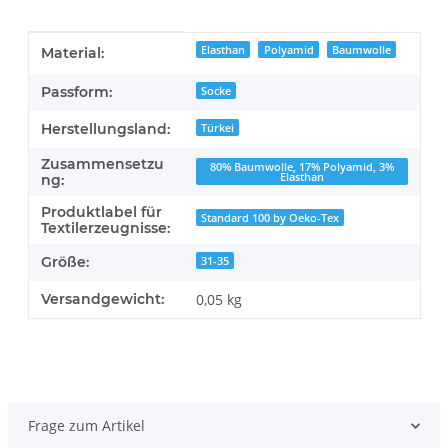
Produkteigenschaft
Wert
Elasthan
Polyamid
Baumwolle
Material:
Passform:
Socke
Herstellungsland:
Türkei
Zusammensetzu
80% Baumwolle, 17% Polyamid, 3%
Elasthan
ng:
Produktlabel für
Standard 100 by Oeko-Tex
Textilerzeugnisse:
Größe:
31-35
Versandgewicht:
0,05 kg
Frage zum Artikel