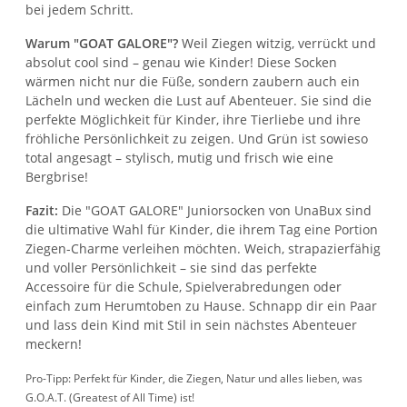
bei jedem Schritt.
Warum "GOAT GALORE"?
Weil Ziegen witzig, verrückt und
absolut cool sind – genau wie Kinder! Diese Socken
wärmen nicht nur die Füße, sondern zaubern auch ein
Lächeln und wecken die Lust auf Abenteuer. Sie sind die
perfekte Möglichkeit für Kinder, ihre Tierliebe und ihre
fröhliche Persönlichkeit zu zeigen. Und Grün ist sowieso
total angesagt – stylisch, mutig und frisch wie eine
Bergbrise!
Fazit:
Die "GOAT GALORE" Juniorsocken von UnaBux sind
die ultimative Wahl für Kinder, die ihrem Tag eine Portion
Ziegen-Charme verleihen möchten. Weich, strapazierfähig
und voller Persönlichkeit – sie sind das perfekte
Accessoire für die Schule, Spielverabredungen oder
einfach zum Herumtoben zu Hause. Schnapp dir ein Paar
und lass dein Kind mit Stil in sein nächstes Abenteuer
meckern!
Pro-Tipp: Perfekt für Kinder, die Ziegen, Natur und alles lieben, was
G.O.A.T. (Greatest of All Time) ist!