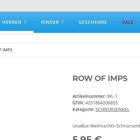
HERREN
KINDER
GESCHENKE
SALE
F IMPS
ROW OF IMPS
Artikelnummer:
WL-1
GTIN:
4251864206855
Kategorie:
SCHNÜRSENKEL
UnaBux Weihnachts-Schnürsenke
5,95 €