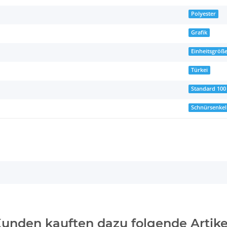
Polyester
Grafik
Einheitsgröß
Türkei
Standard 100
Schnürsenkel
unden kauften dazu folgende Artike