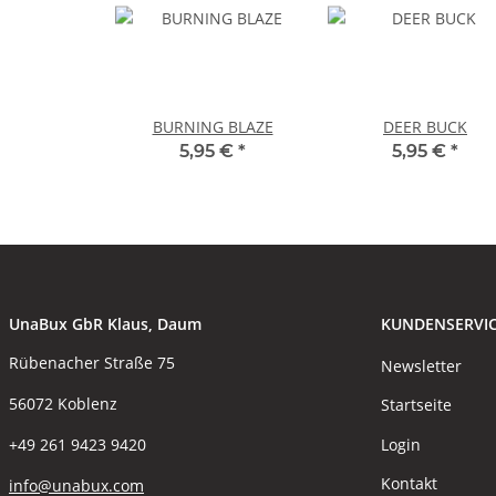
BURNING BLAZE
DEER BUCK
5,95 €
*
5,95 €
*
UnaBux GbR Klaus, Daum
KUNDENSERVI
Rübenacher Straße 75
Newsletter
56072 Koblenz
Startseite
Login
+49 261 9423 9420
Kontakt
info@unabux.com