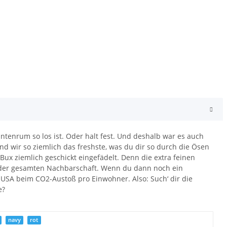
ntenrum so los ist. Oder halt fest. Und deshalb war es auch
nd wir so ziemlich das freshste, was du dir so durch die Ösen
x ziemlich geschickt eingefädelt. Denn die extra feinen
 der gesamten Nachbarschaft. Wenn du dann noch ein
e USA beim CO2-Austoß pro Einwohner. Also: Such‘ dir die
e?
navy
rot