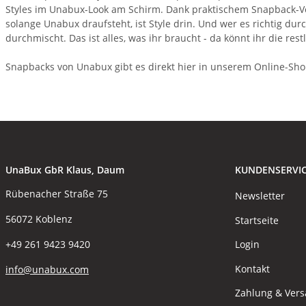
Styles im Unabux-Look am Schirm. Dank praktischem Snapback-Ver
solange Unabux draufsteht, ist Style drin. Und wer es richtig dur
durchmischt. Das ist alles, was ihr braucht - da könnt ihr die re
Snapbacks von Unabux gibt es direkt hier in unserem Online-Sho
UnaBux GbR Klaus, Daum
KUNDENSERVI
Rübenacher Straße 75
Newsletter
56072 Koblenz
Startseite
Login
+49 261 9423 9420
Kontakt
info@unabux.com
Zahlung & Ver