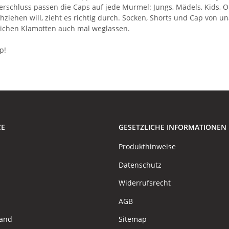
schluss passen die Caps auf jede Murmel: Jungs, Mädels, Kids, O
chziehen will, zieht es richtig durch. Socken, Shorts und Cap von 
stlichen Klamotten auch mal weglassen.
p!
CE
GESETZLICHE INFORMATIONEN
Produkthinweise
Datenschutz
Widerrufsrecht
AGB
sand
Sitemap