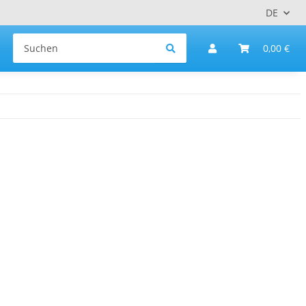
DE
0,00 €