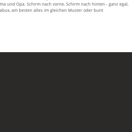
ma und Opa. Schirm nach vorne, Schirm nach hinten - ganz egal,
unabux, am besten alles im gleichen Muster oder bunt