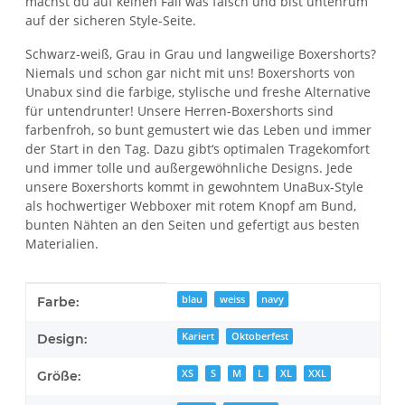
machst du auf keinen Fall was falsch und bist untenrum
auf der sicheren Style-Seite.
Schwarz-weiß, Grau in Grau und langweilige Boxershorts?
Niemals und schon gar nicht mit uns! Boxershorts von
Unabux sind die farbige, stylische und freshe Alternative
für untendrunter! Unsere Herren-Boxershorts sind
farbenfroh, so bunt gemustert wie das Leben und immer
der Start in den Tag. Dazu gibt‘s optimalen Tragekomfort
und immer tolle und außergewöhnliche Designs. Jede
unsere Boxershorts kommt in gewohntem UnaBux-Style
als hochwertiger Webboxer mit rotem Knopf am Bund,
bunten Nähten an den Seiten und gefertigt aus besten
Materialien.
Produkteigenschaft
Wert
blau
weiss
navy
Farbe:
Kariert
Oktoberfest
Design:
XS
S
M
L
XL
XXL
Größe: