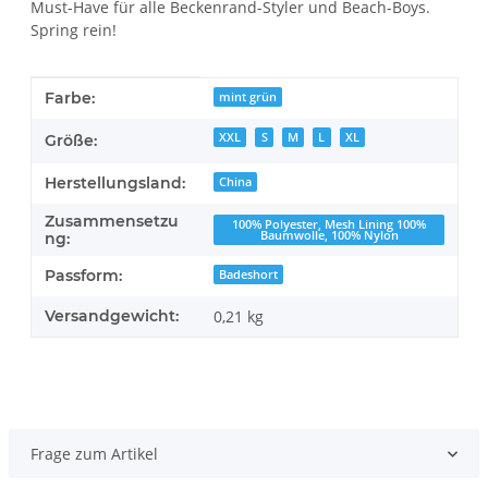
Must-Have für alle Beckenrand-Styler und Beach-Boys.
Spring rein!
Produkteigenschaft
Wert
Farbe:
mint grün
XXL
S
M
L
XL
Größe:
Herstellungsland:
China
Zusammensetzu
100% Polyester, Mesh Lining 100%
Baumwolle, 100% Nylon
ng:
Passform:
Badeshort
Versandgewicht:
0,21 kg
Frage zum Artikel