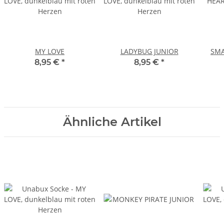
MY LOVE
LADYBUG JUNIOR
SMA
8,95 €
*
8,95 €
*
Ähnliche Artikel