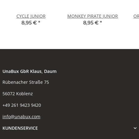
CYCLE JUNIOR
MONKEY PIRATE JUNIOR
OR
8,95 €
*
8,95 €
*
UnaBux GbR Klaus, Daum
Rübenacher Straße 75
56072 Koblenz
+49 261 9423 9420
info@unabux.com
KUNDENSERVICE