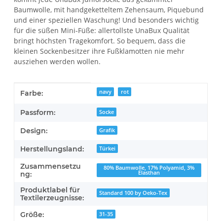
Baumwolle, mit handgeketteltem Zehensaum, Piquebund
und einer speziellen Waschung! Und besonders wichtig
für die süßen Mini-Füße: allertollste UnaBux Qualität
bringt höchsten Tragekomfort. So bequem, dass die
kleinen Sockenbesitzer ihre Fußklamotten nie mehr
ausziehen werden wollen.
Produkteigenschaft
Wert
navy
rot
Farbe:
Passform:
Socke
Design:
Grafik
Herstellungsland:
Türkei
Zusammensetzu
80% Baumwolle, 17% Polyamid, 3%
Elasthan
ng:
Produktlabel für
Standard 100 by Oeko-Tex
Textilerzeugnisse:
Größe:
31-35