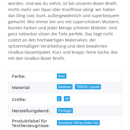
würden. Und wie du siehst, ist bei unseren Boxer Briefs
nichts mehr von Opas oller Kneifhose übrig: wir haben
das Ding cool, bunt, außergewöhnlich und superbequem
gemacht. Wie immer bei uns mit superschönen Mustern,
bunten Farben und jeder Menge schönen Motiven. Und
ganz nebenbei sitzen die Teile perfekt. Das liegt nicht
zuletzt an den hochwertigen Materialien, der
spitzenmäßigen Verarbeitung und dem bewährten
UnaBux-Gesamtpaket. Kurz und knapp: feine Sache, das
mit den UnaBux Boxer Briefs.
Produkteigenschaft
Wert
Farbe:
blau
Elasthan
TENCEL Lyocell
Material:
L
M
Größe:
Herstellungsland:
Portugal
Produktlabel für
Standard 100 by Oeko-Tex
Textilerzeugnisse: