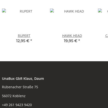
RUPERT
HAWK HEAD
C
12,95 €
*
19,95 €
*
UnaBux GbR Klaus, Daum
Rübenacher Straße 75
56072 Koblenz
+49 261 9423 9420