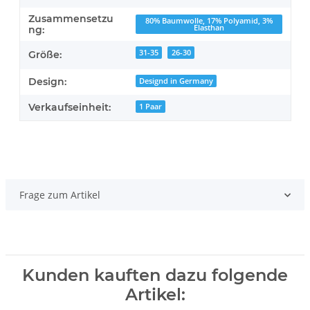
Zusammensetzu
80% Baumwolle, 17% Polyamid, 3%
Elasthan
ng:
31-35
26-30
Größe:
Design:
Designd in Germany
Verkaufseinheit:
1 Paar
Frage zum Artikel
Kunden kauften dazu folgende
Artikel: