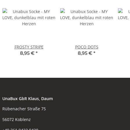
FROSTY STRIPE
POCO DOTS
8,95 €
*
8,95 €
*
UnaBux GbR Klaus, Daum
Rübenacher Straße 75
56072 Koblenz