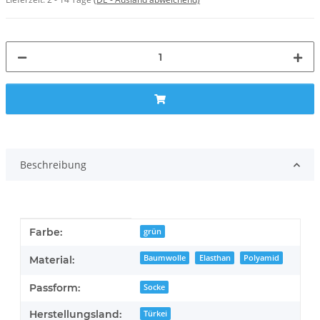
Beschreibung
Produkteigenschaft
Wert
Farbe:
grün
Baumwolle
Elasthan
Polyamid
Material:
Passform:
Socke
Herstellungsland:
Türkei