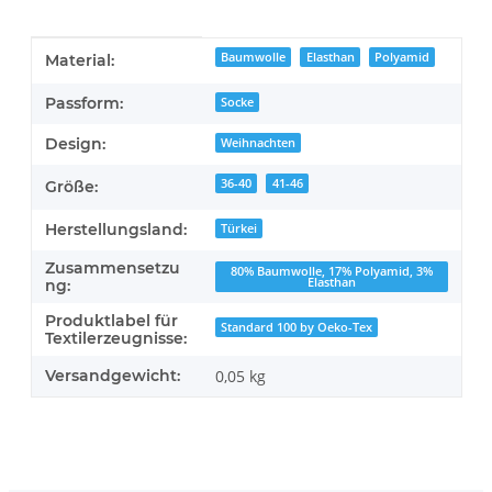
Produkteigenschaft
Wert
Baumwolle
Elasthan
Polyamid
Material:
Passform:
Socke
Design:
Weihnachten
36-40
41-46
Größe:
Herstellungsland:
Türkei
Zusammensetzu
80% Baumwolle, 17% Polyamid, 3%
Elasthan
ng:
Produktlabel für
Standard 100 by Oeko-Tex
Textilerzeugnisse:
Versandgewicht:
0,05 kg