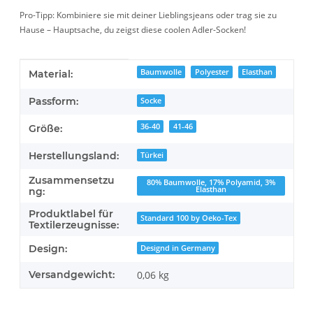
Pro-Tipp: Kombiniere sie mit deiner Lieblingsjeans oder trag sie zu
Hause – Hauptsache, du zeigst diese coolen Adler-Socken!
Produkteigenschaft
Wert
Baumwolle
Polyester
Elasthan
Material:
Passform:
Socke
36-40
41-46
Größe:
Herstellungsland:
Türkei
Zusammensetzu
80% Baumwolle, 17% Polyamid, 3%
Elasthan
ng:
Produktlabel für
Standard 100 by Oeko-Tex
Textilerzeugnisse:
Design:
Designd in Germany
Versandgewicht:
0,06 kg