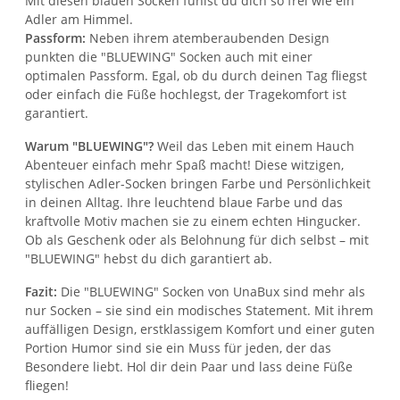
Mit diesen blauen Socken fühlst du dich so frei wie ein
Adler am Himmel.
Passform:
Neben ihrem atemberaubenden Design
punkten die "BLUEWING" Socken auch mit einer
optimalen Passform. Egal, ob du durch deinen Tag fliegst
oder einfach die Füße hochlegst, der Tragekomfort ist
garantiert.
Warum "BLUEWING"?
Weil das Leben mit einem Hauch
Abenteuer einfach mehr Spaß macht! Diese witzigen,
stylischen Adler-Socken bringen Farbe und Persönlichkeit
in deinen Alltag. Ihre leuchtend blaue Farbe und das
kraftvolle Motiv machen sie zu einem echten Hingucker.
Ob als Geschenk oder als Belohnung für dich selbst – mit
"BLUEWING" hebst du dich garantiert ab.
Fazit:
Die "BLUEWING" Socken von UnaBux sind mehr als
nur Socken – sie sind ein modisches Statement. Mit ihrem
auffälligen Design, erstklassigem Komfort und einer guten
Portion Humor sind sie ein Muss für jeden, der das
Besondere liebt. Hol dir dein Paar und lass deine Füße
fliegen!