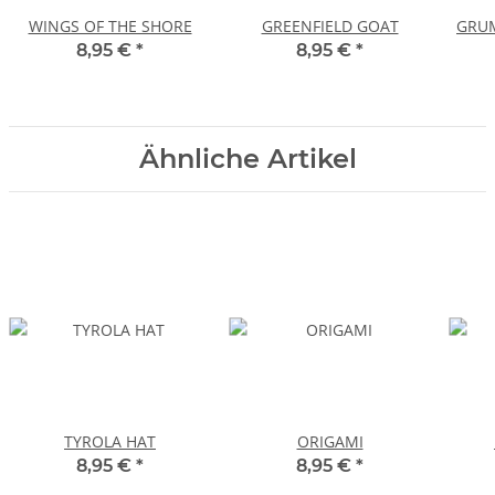
WINGS OF THE SHORE
GREENFIELD GOAT
GRUM
8,95 €
*
8,95 €
*
Ähnliche Artikel
TYROLA HAT
ORIGAMI
8,95 €
*
8,95 €
*