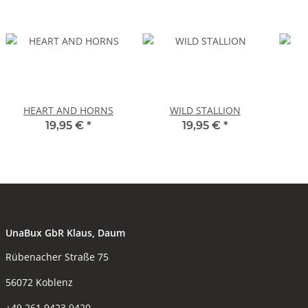
HEART AND HORNS
WILD STALLION
19,95 €
*
19,95 €
*
UnaBux GbR Klaus, Daum
Rübenacher Straße 75
56072 Koblenz
+49 261 9423 9420