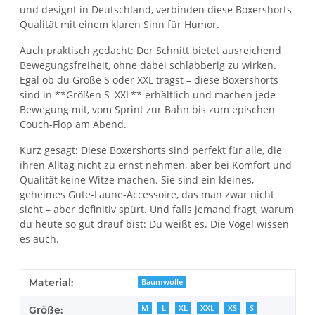
und designt in Deutschland, verbinden diese Boxershorts
Qualität mit einem klaren Sinn für Humor.
Auch praktisch gedacht: Der Schnitt bietet ausreichend
Bewegungsfreiheit, ohne dabei schlabberig zu wirken.
Egal ob du Größe S oder XXL trägst – diese Boxershorts
sind in **Größen S–XXL** erhältlich und machen jede
Bewegung mit, vom Sprint zur Bahn bis zum epischen
Couch-Flop am Abend.
Kurz gesagt: Diese Boxershorts sind perfekt für alle, die
ihren Alltag nicht zu ernst nehmen, aber bei Komfort und
Qualität keine Witze machen. Sie sind ein kleines,
geheimes Gute-Laune-Accessoire, das man zwar nicht
sieht – aber definitiv spürt. Und falls jemand fragt, warum
du heute so gut drauf bist: Du weißt es. Die Vögel wissen
es auch.
Produkteigenschaft
Wert
Material:
Baumwolle
M
L
XL
XXL
XS
S
Größe: